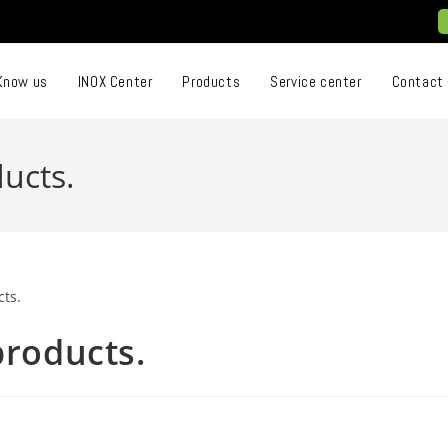
Know us
INOX Center
Products
Service center
Contact
ducts.
products.