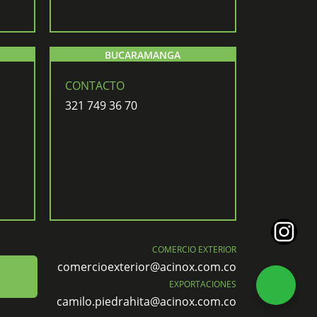
BUCARAMANGA
CONTACTO
321 749 36 70
Instagra
COMERCIO EXTERIOR
comercioexterior@acinox.com.co
EXPORTACIONES
camilo.piedrahita@acinox.com.co