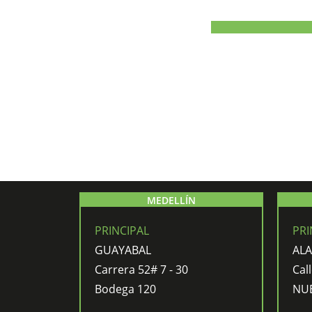
MEDELLÍN
PRINCIPAL
PRI
GUAYABAL
AL
Carrera 52# 7 - 30
Call
Bodega 120
NU