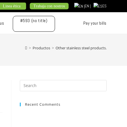
EN |
ES
Linea ética
Trabaja con nostros
#593 (no title)
 us
Pay your bills
>
Productos
>
Other stainless steel products.
Press
Escape
to
Recent Comments
close
the
search
panel.