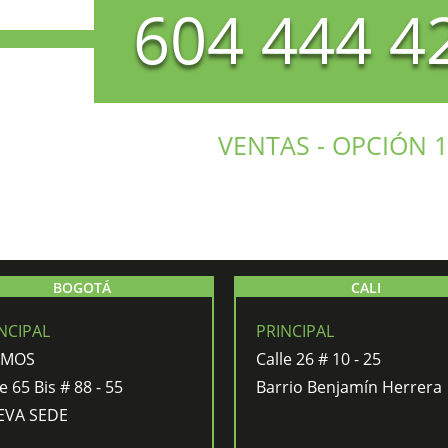
604 444 4
VENTAS - OPCIÓN 1
BOGOTÁ
CALI
NCIPAL
PRINCIPAL
AMOS
Calle 26 # 10 - 25
e 65 Bis # 88 - 55
Barrio Benjamín Herrera
EVA SEDE