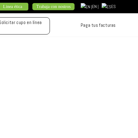
EN |
ES
Linea ética
Trabaja con nostros
Solicitar cupo en línea
Paga tus facturas