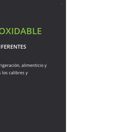
NOXIDABLE
IFERENTES
igeración, alimenticio y
los calibres y